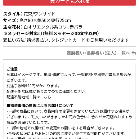
カートに入れる
スタイル：
花束/ワンサイド
サイズ：
高さ80×幅50×奥行25cm
主な花材：
白オリエンタル系ユリ、赤バラ
※メッセージ対応可（無料メッセージ30文字以内）
支払い方法：請求書払い、クレジットカードをご利用いただけます
還暦祝い・長寿祝い（法人）一覧へ
ご注意
写真はイメージです。 地域・季節によって、一部花材・花器等が異なる場合が
ございます。
別途手数料990円がかかります。
配達不能な区域がありますのでご確認ください。
配達不能地域一覧はこちら
■物流事情の影響によるお届けについて
・一部の商品において、商品内容の変更をさせていただきお届けする場合が
ございます。ご注文いただきましたお花の色合いに合わせた花店のおすすめ
商品をお届けいたします。
・一部の地域でお届け日の変更のお願いをする場合がございます。
・今後の状況によりお届けの内容に変更が発生する可能性がございます。