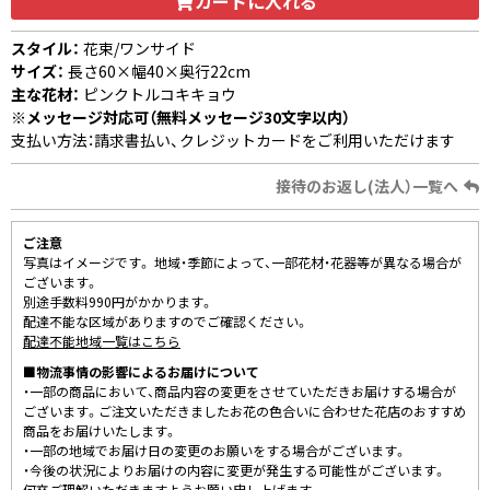
カートに入れる
スタイル：
花束/ワンサイド
サイズ：
長さ60×幅40×奥行22cm
主な花材：
ピンクトルコキキョウ
※メッセージ対応可（無料メッセージ30文字以内）
支払い方法：請求書払い、クレジットカードをご利用いただけます
接待のお返し(法人）一覧へ
ご注意
写真はイメージです。 地域・季節によって、一部花材・花器等が異なる場合が
ございます。
別途手数料990円がかかります。
配達不能な区域がありますのでご確認ください。
配達不能地域一覧はこちら
■物流事情の影響によるお届けについて
・一部の商品において、商品内容の変更をさせていただきお届けする場合が
ございます。ご注文いただきましたお花の色合いに合わせた花店のおすすめ
商品をお届けいたします。
・一部の地域でお届け日の変更のお願いをする場合がございます。
・今後の状況によりお届けの内容に変更が発生する可能性がございます。