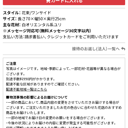
カートに入れる
スタイル：
花束/ワンサイド
サイズ：
長さ70×幅50×奥行25cm
主な花材：
白オリエンタル系ユリ
※メッセージ対応可（無料メッセージ30文字以内）
支払い方法：請求書払い、クレジットカードをご利用いただけます
接待のお返し(法人）一覧へ
ご注意
写真はイメージです。 地域・季節によって、一部花材・花器等が異なる場合が
ございます。
別途手数料990円がかかります。
配達不能な区域がありますのでご確認ください。
配達不能地域一覧はこちら
■物流事情の影響によるお届けについて
・一部の商品において、商品内容の変更をさせていただきお届けする場合が
ございます。ご注文いただきましたお花の色合いに合わせた花店のおすすめ
商品をお届けいたします。
・一部の地域でお届け日の変更のお願いをする場合がございます。
・今後の状況によりお届けの内容に変更が発生する可能性がございます。