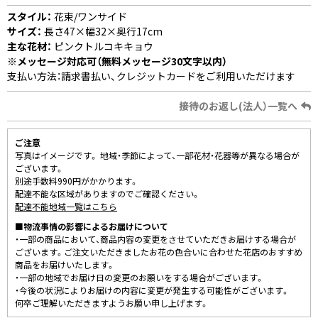
スタイル：
花束/ワンサイド
サイズ：
長さ47×幅32×奥行17cm
主な花材：
ピンクトルコキキョウ
※メッセージ対応可（無料メッセージ30文字以内）
支払い方法：請求書払い、クレジットカードをご利用いただけます
接待のお返し(法人）一覧へ
ご注意
写真はイメージです。 地域・季節によって、一部花材・花器等が異なる場合が
ございます。
別途手数料990円がかかります。
配達不能な区域がありますのでご確認ください。
配達不能地域一覧はこちら
■物流事情の影響によるお届けについて
・一部の商品において、商品内容の変更をさせていただきお届けする場合が
ございます。ご注文いただきましたお花の色合いに合わせた花店のおすすめ
商品をお届けいたします。
・一部の地域でお届け日の変更のお願いをする場合がございます。
・今後の状況によりお届けの内容に変更が発生する可能性がございます。
何卒ご理解いただきますようお願い申し上げます。