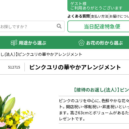
ゲスト
様
ご利用ありがとうございます
よくある質問
支払い方法
お届けにつ
当日配達特急便
用途から選ぶ
お花の形から選ぶ
返し(法人）】ピンクユリの華やかアレンジメント
ピンクユリの華やかアレンジメント
512715
【接待のお返し(法人）】
ピンクのユリを中心に、色鮮やかな花
ト。開店祝い・移転祝い・昇進祝いとい
ます。高さ63cmとボリュームがある
レゼントです。