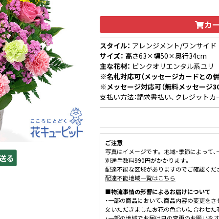
カ
スタイル：
アレンジメント/ワンサイド
サイズ：
高さ63×幅50×奥行34cm
主な花材：
ピンクオリエンタル系ユリ
※名札対応可（メッセージカードとの併
※メッセージ対応可（無料メッセージ3
支払い方法：請求書払い、クレジットカ
ご注意
写真はイメージです。 地域・季節によって
送る
別途手数料990円がかかります。
配達不能な区域がありますのでご確認くだ
配達不能地域一覧はこちら
■物流事情の影響によるお届けについて
・一部の商品において、商品内容の変更をさ
文いただきましたお花の色合いに合わせた
・一部の地域でお届け日の変更のお願いを