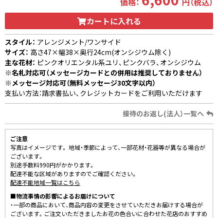
価格：
円（税込）
カートに入れる
スタイル：
アレンジメント/ワンサイド
サイズ：
高さ47×幅38×奥行24cm(オンシジウム除く)
主な花材：
ピンクオリエンタル系ユリ、ピンクバラ、オンシジウム
※名札対応可（メッセージカードとの併用は推奨しておりません）
※メッセージ対応可（無料メッセージ30文字以内）
支払い方法：請求書払い、クレジットカードをご利用いただけます
接待のお返し(法人）一覧へ
ご注意
写真はイメージです。 地域・季節によって、一部花材・花器等が異なる場合が
ございます。
別途手数料990円がかかります。
配達不能な区域がありますのでご確認ください。
配達不能地域一覧はこちら
■物流事情の影響によるお届けについて
・一部の商品において、商品内容の変更をさせていただきお届けする場合が
ございます。ご注文いただきましたお花の色合いに合わせた花店のおすすめ