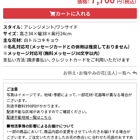
価格：
円（税込）
カートに入れる
スタイル：
アレンジメント/ワンサイド
サイズ：
高さ34×幅38×奥行24cm
主な花材：
白トルコキキョウ
※名札対応可（メッセージカードとの併用は推奨しておりません）
※メッセージ対応可（無料メッセージ30文字以内）
支払い方法：請求書払い、クレジットカードをご利用いただけます
お供え・お悔やみの花(法人）一覧へ
ご注意
写真はイメージです。 地域・季節によって、一部花材・花器等が異なる場合が
ございます。
別途手数料990円がかかります。
配達不能な区域がありますのでご確認ください。
配達不能地域一覧はこちら
■物流事情の影響によるお届けについて
・一部の商品において、商品内容の変更をさせていただきお届けする場合が
ございます。ご注文いただきましたお花の色合いに合わせた花店のおすすめ