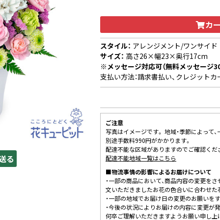
カ
スタイル：
アレンジメント/ワンサイド
サイズ：
高さ26×幅23×奥行17cm
※メッセージ対応可（無料メッセージ3
支払い方法：請求書払い、クレジットカ
ご注意
写真はイメージです。 地域・季節によって
別途手数料990円がかかります。
配達不能な区域がありますのでご確認くだ
送る
配達不能地域一覧はこちら
■物流事情の影響によるお届けについて
・一部の商品において、商品内容の変更をさ
文いただきましたお花の色合いに合わせた
・一部の地域でお届け日の変更のお願いを
・今後の状況によりお届けの内容に変更が
何卒ご理解いただきますようお願い申し上