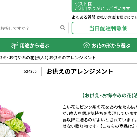
ゲスト
様
ご利用ありがとうございます
よくある質問
支払い方法
お届けにつ
当日配達特急便
用途から選ぶ
お花の形から選ぶ
供え・お悔やみの花(法人）】お供えのアレンジメント
お供えのアレンジメント
524305
【お供え・お悔やみの花(
白い花にピンク系の花をあわせたお供
が、故人を偲ぶ気持ちを表現していま
要以降に贈るのがよいとされています
せない贈り物です。【こちらの商品は3〜