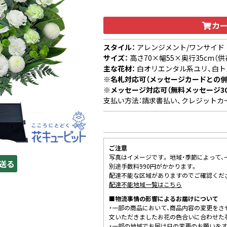
カ
スタイル：
アレンジメント/ワンサイド
サイズ：
高さ70×幅55×奥行35cm（
主な花材：
白オリエンタル系ユリ、白ト
※名札対応可（メッセージカードとの併
※メッセージ対応可（無料メッセージ3
支払い方法：請求書払い、クレジットカ
ご注意
写真はイメージです。 地域・季節によって
送る
別途手数料990円がかかります。
配達不能な区域がありますのでご確認くだ
配達不能地域一覧はこちら
■物流事情の影響によるお届けについて
・一部の商品において、商品内容の変更をさ
文いただきましたお花の色合いに合わせた
・一部の地域でお届け日の変更のお願いを