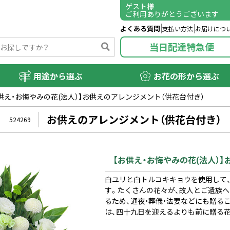
ゲスト
様
ご利用ありがとうございます
よくある質問
支払い方法
お届けにつ
当日配達特急便
用途から選ぶ
お花の形から選ぶ
供え・お悔やみの花(法人）】お供えのアレンジメント（供花台付き）
お供えのアレンジメント（供花台付き）
524269
【お供え・お悔やみの花(法人）
白ユリと白トルコキキョウを使用して
す。たくさんの花々が、故人とご遺族
るため、通夜・葬儀・法要などにも贈る
は、四十九日を迎えるよりも前に贈る