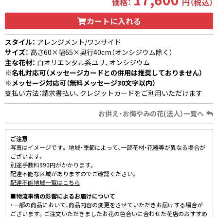
価格：
円（税込）
カートに入れる
スタイル：
アレンジメント/ワンサイド
サイズ：
高さ60×幅65×奥行40cm（オンシジウム除く）
主な花材：
白オリエンタル系ユリ、オンシジウム
※名札対応可（メッセージカードとの併用は推奨しておりません）
※メッセージ対応可（無料メッセージ30文字以内）
支払い方法：請求書払い、クレジットカードをご利用いただけます
お供え・お悔やみの花(法人）一覧へ
ご注意
写真はイメージです。 地域・季節によって、一部花材・花器等が異なる場合が
ございます。
別途手数料990円がかかります。
配達不能な区域がありますのでご確認ください。
配達不能地域一覧はこちら
■物流事情の影響によるお届けについて
・一部の商品において、商品内容の変更をさせていただきお届けする場合が
ございます。ご注文いただきましたお花の色合いに合わせた花店のおすすめ