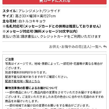
カートに入れる
スタイル：
アレンジメント/ワンサイド
サイズ：
高さ33×幅38×奥行27cm
主な花材：
白トルコキキョウ
※名札対応可（メッセージカードとの併用は推奨しておりません）
※メッセージ対応可（無料メッセージ30文字以内）
支払い方法：請求書払い、クレジットカードをご利用いただけます
お供え・お悔やみの花(法人）一覧へ
ご注意
写真はイメージです。 地域・季節によって、一部花材・花器等が異なる場合が
ございます。
別途手数料990円がかかります。
配達不能な区域がありますのでご確認ください。
配達不能地域一覧はこちら
■物流事情の影響によるお届けについて
・一部の商品において、商品内容の変更をさせていただきお届けする場合が
ございます。ご注文いただきましたお花の色合いに合わせた花店のおすすめ
商品をお届けいたします。
・一部の地域でお届け日の変更のお願いをする場合がございます。