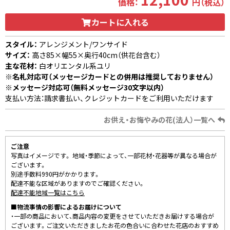
価格：
円（税込）
カートに入れる
スタイル：
アレンジメント/ワンサイド
サイズ：
高さ85×幅55×奥行40cm（供花台含む）
主な花材：
白オリエンタル系ユリ
※名札対応可（メッセージカードとの併用は推奨しておりません）
※メッセージ対応可（無料メッセージ30文字以内）
支払い方法：請求書払い、クレジットカードをご利用いただけます
お供え・お悔やみの花(法人）一覧へ
ご注意
写真はイメージです。 地域・季節によって、一部花材・花器等が異なる場合が
ございます。
別途手数料990円がかかります。
配達不能な区域がありますのでご確認ください。
配達不能地域一覧はこちら
■物流事情の影響によるお届けについて
・一部の商品において、商品内容の変更をさせていただきお届けする場合が
ございます。ご注文いただきましたお花の色合いに合わせた花店のおすすめ