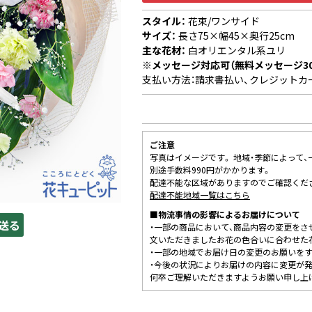
スタイル：
花束/ワンサイド
サイズ：
長さ75×幅45×奥行25cm
主な花材：
白オリエンタル系ユリ
※メッセージ対応可（無料メッセージ3
支払い方法：請求書払い、クレジットカ
ご注意
写真はイメージです。 地域・季節によって
別途手数料990円がかかります。
配達不能な区域がありますのでご確認くだ
配達不能地域一覧はこちら
■物流事情の影響によるお届けについて
送る
・一部の商品において、商品内容の変更をさ
文いただきましたお花の色合いに合わせた
・一部の地域でお届け日の変更のお願いを
・今後の状況によりお届けの内容に変更が
何卒ご理解いただきますようお願い申し上