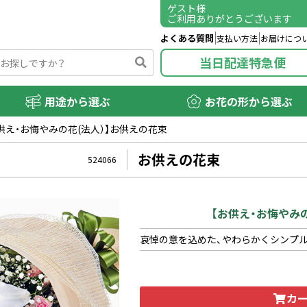
ゲスト
様
ご利用ありがとうございます
よくある質問
支払い方法
お届けにつ
当日配達特急便
用途から選ぶ
お花の形から選ぶ
供え・お悔やみの花(法人）】お供えの花束
お供えの花束
524066
【お供え・お悔やみ
哀悼の意を込めた、やわらかくシンプ
カ