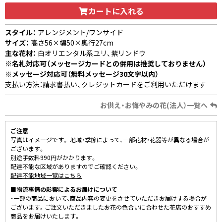
カートに入れる
スタイル：
アレンジメント/ワンサイド
サイズ：
高さ56×幅50×奥行27cm
主な花材：
白オリエンタル系ユリ、紫リンドウ
※名札対応可（メッセージカードとの併用は推奨しておりません）
※メッセージ対応可（無料メッセージ30文字以内）
支払い方法：請求書払い、クレジットカードをご利用いただけます
お供え・お悔やみの花(法人）一覧へ
ご注意
写真はイメージです。 地域・季節によって、一部花材・花器等が異なる場合が
ございます。
別途手数料990円がかかります。
配達不能な区域がありますのでご確認ください。
配達不能地域一覧はこちら
■物流事情の影響によるお届けについて
・一部の商品において、商品内容の変更をさせていただきお届けする場合が
ございます。ご注文いただきましたお花の色合いに合わせた花店のおすすめ
商品をお届けいたします。