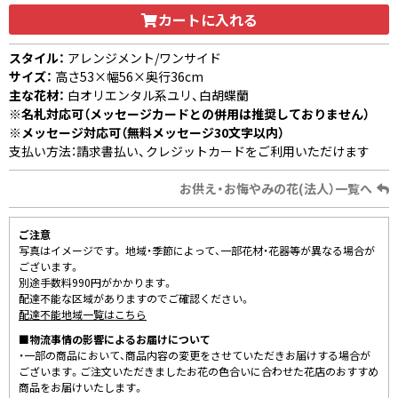
カートに入れる
スタイル：
アレンジメント/ワンサイド
サイズ：
高さ53×幅56×奥行36cm
主な花材：
白オリエンタル系ユリ、白胡蝶蘭
※名札対応可（メッセージカードとの併用は推奨しておりません）
※メッセージ対応可（無料メッセージ30文字以内）
支払い方法：請求書払い、クレジットカードをご利用いただけます
お供え・お悔やみの花(法人）一覧へ
ご注意
写真はイメージです。 地域・季節によって、一部花材・花器等が異なる場合が
ございます。
別途手数料990円がかかります。
配達不能な区域がありますのでご確認ください。
配達不能地域一覧はこちら
■物流事情の影響によるお届けについて
・一部の商品において、商品内容の変更をさせていただきお届けする場合が
ございます。ご注文いただきましたお花の色合いに合わせた花店のおすすめ
商品をお届けいたします。