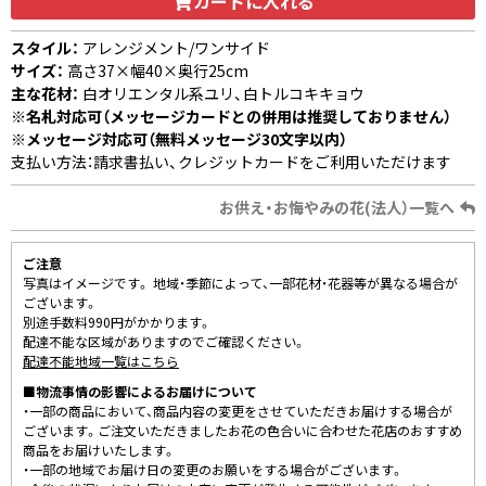
カートに入れる
スタイル：
アレンジメント/ワンサイド
サイズ：
高さ37×幅40×奥行25cm
主な花材：
白オリエンタル系ユリ、白トルコキキョウ
※名札対応可（メッセージカードとの併用は推奨しておりません）
※メッセージ対応可（無料メッセージ30文字以内）
支払い方法：請求書払い、クレジットカードをご利用いただけます
お供え・お悔やみの花(法人）一覧へ
ご注意
写真はイメージです。 地域・季節によって、一部花材・花器等が異なる場合が
ございます。
別途手数料990円がかかります。
配達不能な区域がありますのでご確認ください。
配達不能地域一覧はこちら
■物流事情の影響によるお届けについて
・一部の商品において、商品内容の変更をさせていただきお届けする場合が
ございます。ご注文いただきましたお花の色合いに合わせた花店のおすすめ
商品をお届けいたします。
・一部の地域でお届け日の変更のお願いをする場合がございます。