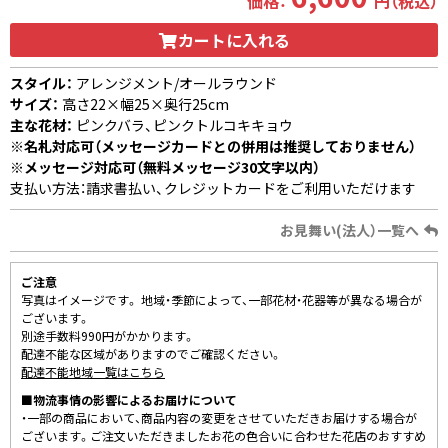
価格：
円（税込）
カートに入れる
スタイル：
アレンジメント/オールラウンド
サイズ：
高さ22×幅25×奥行25cm
主な花材：
ピンクバラ、ピンクトルコキキョウ
※名札対応可（メッセージカードとの併用は推奨しておりません）
※メッセージ対応可（無料メッセージ30文字以内）
支払い方法：請求書払い、クレジットカードをご利用いただけます
お見舞い(法人）一覧へ
ご注意
写真はイメージです。 地域・季節によって、一部花材・花器等が異なる場合が
ございます。
別途手数料990円がかかります。
配達不能な区域がありますのでご確認ください。
配達不能地域一覧はこちら
■物流事情の影響によるお届けについて
・一部の商品において、商品内容の変更をさせていただきお届けする場合が
ございます。ご注文いただきましたお花の色合いに合わせた花店のおすすめ