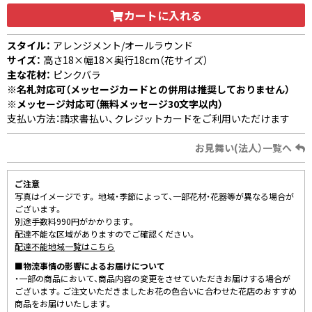
カートに入れる
スタイル：
アレンジメント/オールラウンド
サイズ：
高さ18×幅18×奥行18cm（花サイズ）
主な花材：
ピンクバラ
※名札対応可（メッセージカードとの併用は推奨しておりません）
※メッセージ対応可（無料メッセージ30文字以内）
支払い方法：請求書払い、クレジットカードをご利用いただけます
お見舞い(法人）一覧へ
ご注意
写真はイメージです。 地域・季節によって、一部花材・花器等が異なる場合が
ございます。
別途手数料990円がかかります。
配達不能な区域がありますのでご確認ください。
配達不能地域一覧はこちら
■物流事情の影響によるお届けについて
・一部の商品において、商品内容の変更をさせていただきお届けする場合が
ございます。ご注文いただきましたお花の色合いに合わせた花店のおすすめ
商品をお届けいたします。