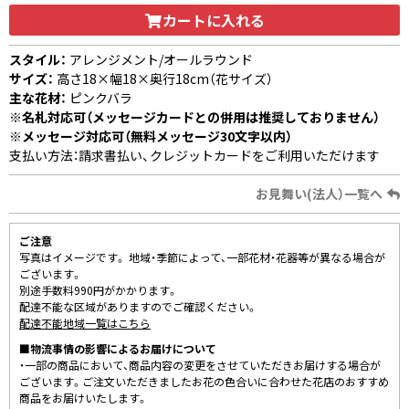
カートに入れる
スタイル：
アレンジメント/オールラウンド
サイズ：
高さ18×幅18×奥行18cm（花サイズ）
主な花材：
ピンクバラ
※名札対応可（メッセージカードとの併用は推奨しておりません）
※メッセージ対応可（無料メッセージ30文字以内）
支払い方法：請求書払い、クレジットカードをご利用いただけます
お見舞い(法人）一覧へ
ご注意
写真はイメージです。 地域・季節によって、一部花材・花器等が異なる場合が
ございます。
別途手数料990円がかかります。
配達不能な区域がありますのでご確認ください。
配達不能地域一覧はこちら
■物流事情の影響によるお届けについて
・一部の商品において、商品内容の変更をさせていただきお届けする場合が
ございます。ご注文いただきましたお花の色合いに合わせた花店のおすすめ
商品をお届けいたします。