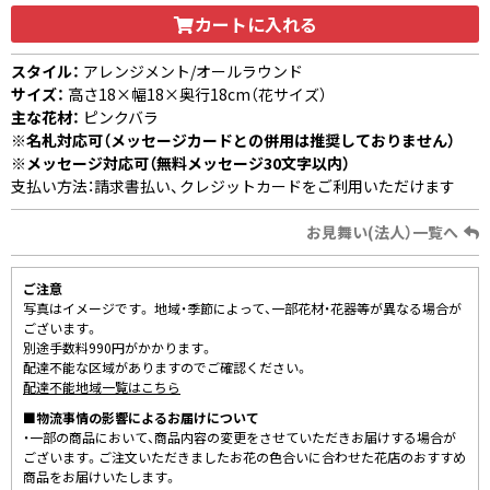
カートに入れる
スタイル：
アレンジメント/オールラウンド
サイズ：
高さ18×幅18×奥行18cm（花サイズ）
主な花材：
ピンクバラ
※名札対応可（メッセージカードとの併用は推奨しておりません）
※メッセージ対応可（無料メッセージ30文字以内）
支払い方法：請求書払い、クレジットカードをご利用いただけます
お見舞い(法人）一覧へ
ご注意
写真はイメージです。 地域・季節によって、一部花材・花器等が異なる場合が
ございます。
別途手数料990円がかかります。
配達不能な区域がありますのでご確認ください。
配達不能地域一覧はこちら
■物流事情の影響によるお届けについて
・一部の商品において、商品内容の変更をさせていただきお届けする場合が
ございます。ご注文いただきましたお花の色合いに合わせた花店のおすすめ
商品をお届けいたします。