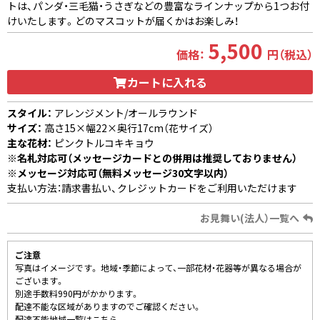
トは、パンダ・三毛猫・うさぎなどの豊富なラインナップから1つお付
けいたします。どのマスコットが届くかはお楽しみ！
5,500
価格：
円（税込）
カートに入れる
スタイル：
アレンジメント/オールラウンド
サイズ：
高さ15×幅22×奥行17cm（花サイズ）
主な花材：
ピンクトルコキキョウ
※名札対応可（メッセージカードとの併用は推奨しておりません）
※メッセージ対応可（無料メッセージ30文字以内）
支払い方法：請求書払い、クレジットカードをご利用いただけます
お見舞い(法人）一覧へ
ご注意
写真はイメージです。 地域・季節によって、一部花材・花器等が異なる場合が
ございます。
別途手数料990円がかかります。
配達不能な区域がありますのでご確認ください。
配達不能地域一覧はこちら