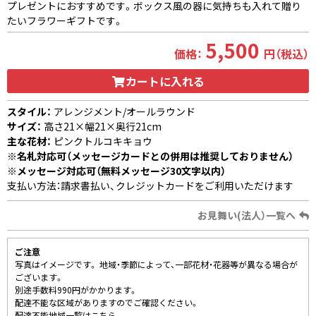
プレゼントにおすすめです。ボックス風の器に気持ちも入れて贈り
たいフラワーギフトです。
5,500
価格：
円（税込）
カートに入れる
スタイル：
アレンジメント/オールラウンド
サイズ：
高さ21×幅21×奥行21cm
主な花材：
ピンクトルコキキョウ
※名札対応可（メッセージカードとの併用は推奨しておりません）
※メッセージ対応可（無料メッセージ30文字以内）
支払い方法：請求書払い、クレジットカードをご利用いただけます
お見舞い(法人）一覧へ
ご注意
写真はイメージです。 地域・季節によって、一部花材・花器等が異なる場合が
ございます。
別途手数料990円がかかります。
配達不能な区域がありますのでご確認ください。
配達不能地域一覧はこちら