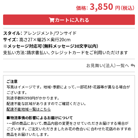
3,850
価格：
円（税込）
カートに入れる
スタイル：
アレンジメント/ワンサイド
サイズ：
高さ27×幅25×奥行20cm
※メッセージ対応可（無料メッセージ30文字以内）
支払い方法：請求書払い、クレジットカードをご利用いただけます
お見舞い(法人）一覧へ
ご注意
写真はイメージです。 地域・季節によって、一部花材・花器等が異なる場合が
ございます。
別途手数料990円がかかります。
配達不能な区域がありますのでご確認ください。
配達不能地域一覧はこちら
■物流事情の影響によるお届けについて
・一部の商品において、商品内容の変更をさせていただきお届けする場合が
ございます。ご注文いただきましたお花の色合いに合わせた花店のおすすめ
商品をお届けいたします。