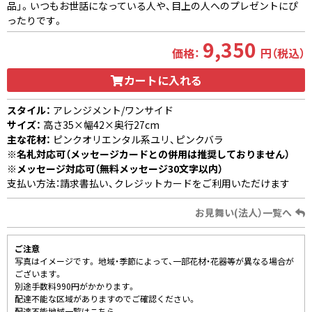
品」。いつもお世話になっている人や、目上の人へのプレゼントにぴ
ったりです。
9,350
価格：
円（税込）
カートに入れる
スタイル：
アレンジメント/ワンサイド
サイズ：
高さ35×幅42×奥行27cm
主な花材：
ピンクオリエンタル系ユリ、ピンクバラ
※名札対応可（メッセージカードとの併用は推奨しておりません）
※メッセージ対応可（無料メッセージ30文字以内）
支払い方法：請求書払い、クレジットカードをご利用いただけます
お見舞い(法人）一覧へ
ご注意
写真はイメージです。 地域・季節によって、一部花材・花器等が異なる場合が
ございます。
別途手数料990円がかかります。
配達不能な区域がありますのでご確認ください。
配達不能地域一覧はこちら