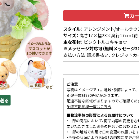
カ
スタイル：
アレンジメント/オールラウ
サイズ：
高さ17×幅23×奥行17cm（花
主な花材：
ピンクトルコキキョウ
※メッセージ対応可（無料メッセージ3
支払い方法：請求書払い、クレジットカ
ご注意
写真はイメージです。 地域・季節によって
別途手数料990円がかかります。
送る
配達不能な区域がありますのでご確認くだ
配達不能地域一覧はこちら
■物流事情の影響によるお届けについて
・一部の商品において、商品内容の変更をさ
文いただきましたお花の色合いに合わせた
・一部の地域でお届け日の変更のお願いを
・今後の状況によりお届けの内容に変更が