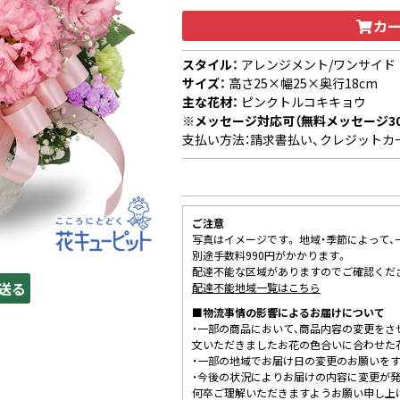
カ
スタイル：
アレンジメント/ワンサイド
サイズ：
高さ25×幅25×奥行18cm
主な花材：
ピンクトルコキキョウ
※メッセージ対応可（無料メッセージ3
支払い方法：請求書払い、クレジットカ
ご注意
写真はイメージです。 地域・季節によって
別途手数料990円がかかります。
配達不能な区域がありますのでご確認くだ
送る
配達不能地域一覧はこちら
■物流事情の影響によるお届けについて
・一部の商品において、商品内容の変更をさ
文いただきましたお花の色合いに合わせた
・一部の地域でお届け日の変更のお願いを
・今後の状況によりお届けの内容に変更が
何卒ご理解いただきますようお願い申し上