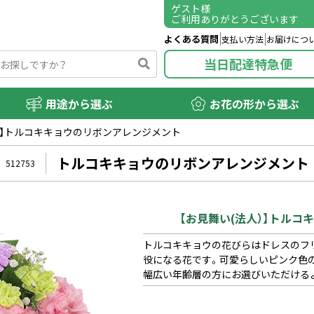
ゲスト
様
ご利用ありがとうございます
よくある質問
支払い方法
お届けにつ
当日配達特急便
用途から選ぶ
お花の形から選ぶ
）】トルコキキョウのリボンアレンジメント
トルコキキョウのリボンアレンジメント
512753
【お見舞い(法人）】トル
トルコキキョウの花びらはドレスのフ
役になる花です。可愛らしいピンク色
幅広い年齢層の方にお選びいただける