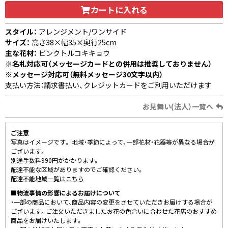
カートに入れる
スタイル：
アレンジメント/ワンサイド
サイズ：
高さ38×幅35×奥行25cm
主な花材：
ピンクトルコキキョウ
※名札対応可（メッセージカードとの併用は推奨しておりません）
※メッセージ対応可（無料メッセージ30文字以内）
支払い方法：請求書払い、クレジットカードをご利用いただけます
お見舞い(法人）一覧へ
ご注意
写真はイメージです。 地域・季節によって、一部花材・花器等が異なる場合が
ございます。
別途手数料990円がかかります。
配達不能な区域がありますのでご確認ください。
配達不能地域一覧はこちら
■物流事情の影響によるお届けについて
・一部の商品において、商品内容の変更をさせていただきお届けする場合が
ございます。ご注文いただきましたお花の色合いに合わせた花店のおすすめ
商品をお届けいたします。