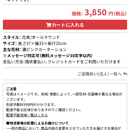
3,850
価格：
円（税込）
カートに入れる
スタイル：
花束/オールラウンド
サイズ：
長さ37×幅33×奥行25cm
主な花材：
濃ピンクカーネーション
※メッセージ対応可（無料メッセージ30文字以内）
支払い方法：請求書払い、クレジットカードをご利用いただけます
ご退職祝い(法人）一覧へ
ご注意
写真はイメージです。 地域・季節によって、一部花材・花器等が異なる場合が
ございます。
別途手数料990円がかかります。
配達不能な区域がありますのでご確認ください。
配達不能地域一覧はこちら
■物流事情の影響によるお届けについて
・一部の商品において、商品内容の変更をさせていただきお届けする場合が