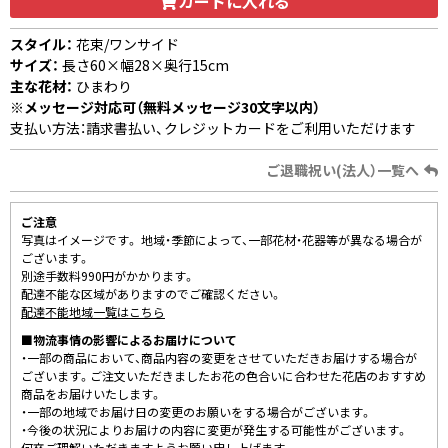
カートに入れる
スタイル：
花束/ワンサイド
サイズ：
長さ60×幅28×奥行15cm
主な花材：
ひまわり
※メッセージ対応可（無料メッセージ30文字以内）
支払い方法：請求書払い、クレジットカードをご利用いただけます
ご退職祝い(法人）一覧へ
ご注意
写真はイメージです。 地域・季節によって、一部花材・花器等が異なる場合が
ございます。
別途手数料990円がかかります。
配達不能な区域がありますのでご確認ください。
配達不能地域一覧はこちら
■物流事情の影響によるお届けについて
・一部の商品において、商品内容の変更をさせていただきお届けする場合が
ございます。ご注文いただきましたお花の色合いに合わせた花店のおすすめ
商品をお届けいたします。
・一部の地域でお届け日の変更のお願いをする場合がございます。
・今後の状況によりお届けの内容に変更が発生する可能性がございます。