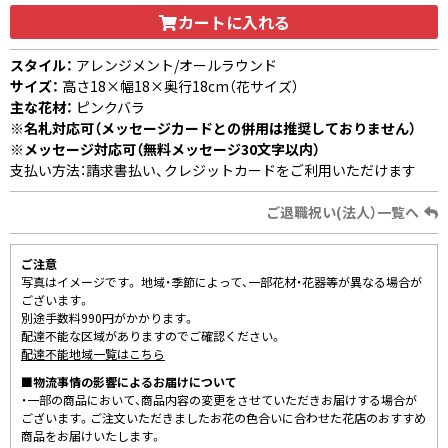
カートに入れる
スタイル：
アレンジメント/オールラウンド
サイズ：
高さ18×幅18×奥行18cm（花サイズ）
主な花材：
ピンクバラ
※名札対応可（メッセージカードとの併用は推奨しておりません）
※メッセージ対応可（無料メッセージ30文字以内）
支払い方法：請求書払い、クレジットカードをご利用いただけます
ご退職祝い(法人）一覧へ
ご注意
写真はイメージです。 地域・季節によって、一部花材・花器等が異なる場合が
ございます。
別途手数料990円がかかります。
配達不能な区域がありますのでご確認ください。
配達不能地域一覧はこちら
■物流事情の影響によるお届けについて
・一部の商品において、商品内容の変更をさせていただきお届けする場合が
ございます。ご注文いただきましたお花の色合いに合わせた花店のおすすめ
商品をお届けいたします。