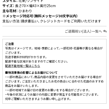
スタイル：
花束/ワンサイド
サイズ：
長さ70×幅43×奥行25cm
主な花材：
ひまわり
※メッセージ対応可（無料メッセージ30文字以内）
支払い方法：請求書払い、クレジットカードをご利用いただけます
ご退職祝い(法人）一覧へ
ご注意
写真はイメージです。 地域・季節によって、一部花材・花器等が異なる場合が
ございます。
別途手数料990円がかかります。
配達不能な区域がありますのでご確認ください。
配達不能地域一覧はこちら
■物流事情の影響によるお届けについて
・一部の商品において、商品内容の変更をさせていただきお届けする場合が
ございます。ご注文いただきましたお花の色合いに合わせた花店のおすすめ
商品をお届けいたします。
・一部の地域でお届け日の変更のお願いをする場合がございます。
・今後の状況によりお届けの内容に変更が発生する可能性がございます。
何卒ご理解いただきますようお願い申し上げます。