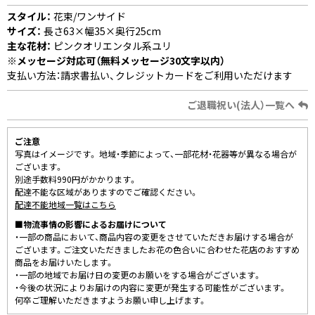
スタイル：
花束/ワンサイド
サイズ：
長さ63×幅35×奥行25cm
主な花材：
ピンクオリエンタル系ユリ
※メッセージ対応可（無料メッセージ30文字以内）
支払い方法：請求書払い、クレジットカードをご利用いただけます
ご退職祝い(法人）一覧へ
ご注意
写真はイメージです。 地域・季節によって、一部花材・花器等が異なる場合が
ございます。
別途手数料990円がかかります。
配達不能な区域がありますのでご確認ください。
配達不能地域一覧はこちら
■物流事情の影響によるお届けについて
・一部の商品において、商品内容の変更をさせていただきお届けする場合が
ございます。ご注文いただきましたお花の色合いに合わせた花店のおすすめ
商品をお届けいたします。
・一部の地域でお届け日の変更のお願いをする場合がございます。
・今後の状況によりお届けの内容に変更が発生する可能性がございます。
何卒ご理解いただきますようお願い申し上げます。