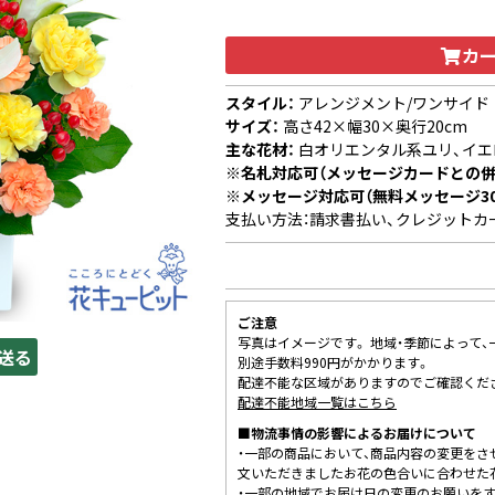
カ
スタイル：
アレンジメント/ワンサイド
サイズ：
高さ42×幅30×奥行20cm
主な花材：
白オリエンタル系ユリ、イエ
※名札対応可（メッセージカードとの併
※メッセージ対応可（無料メッセージ3
支払い方法：請求書払い、クレジットカ
ご注意
写真はイメージです。 地域・季節によって
送る
別途手数料990円がかかります。
配達不能な区域がありますのでご確認くだ
配達不能地域一覧はこちら
■物流事情の影響によるお届けについて
・一部の商品において、商品内容の変更をさ
文いただきましたお花の色合いに合わせた
・一部の地域でお届け日の変更のお願いを