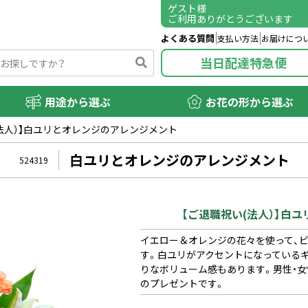
ゲスト
様
ご利用ありがとうございます
よくある質問
支払い方法
お届けにつ
当日配達特急便
用途から選ぶ
お花の形から選ぶ
(法人）】白ユリとオレンジのアレンジメント
白ユリとオレンジのアレンジメント
524319
【ご退職祝い(法人）】白
イエロー＆オレンジの花々を使って、
す。白ユリがアクセントになっている
りなボリューム感もあります。男性・女
のプレゼントです。