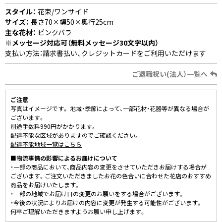
スタイル：
花束/ワンサイド
サイズ：
長さ70×幅50×奥行25cm
主な花材：
ピンクバラ
※メッセージ対応可（無料メッセージ30文字以内）
支払い方法：請求書払い、クレジットカードをご利用いただけます
ご退職祝い(法人）一覧へ
ご注意
写真はイメージです。 地域・季節によって、一部花材・花器等が異なる場合が
ございます。
別途手数料990円がかかります。
配達不能な区域がありますのでご確認ください。
配達不能地域一覧はこちら
■物流事情の影響によるお届けについて
・一部の商品において、商品内容の変更をさせていただきお届けする場合が
ございます。ご注文いただきましたお花の色合いに合わせた花店のおすすめ
商品をお届けいたします。
・一部の地域でお届け日の変更のお願いをする場合がございます。
・今後の状況によりお届けの内容に変更が発生する可能性がございます。
何卒ご理解いただきますようお願い申し上げます。