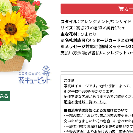
カ
スタイル：
アレンジメント/ワンサイド
サイズ：
高さ23×幅30×奥行17cm
主な花材：
ひまわり
※名札対応可（メッセージカードとの併
※メッセージ対応可（無料メッセージ3
支払い方法：請求書払い、クレジットカ
ご注意
写真はイメージです。 地域・季節によって
別途手数料990円がかかります。
送る
配達不能な区域がありますのでご確認くだ
配達不能地域一覧はこちら
■物流事情の影響によるお届けについて
・一部の商品において、商品内容の変更をさ
文いただきましたお花の色合いに合わせた
・一部の地域でお届け日の変更のお願いを
・今後の状況によりお届けの内容に変更が