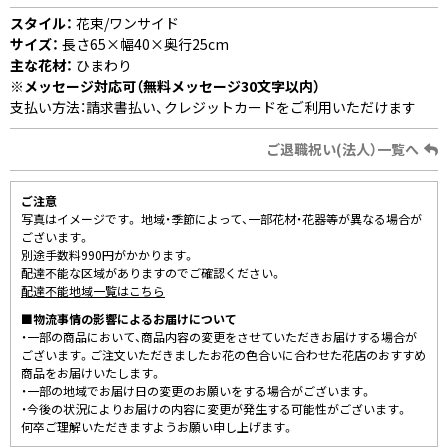
スタイル：
花束/ワンサイド
サイズ：
長さ65×幅40×奥行25cm
主な花材：
ひまわり
※メッセージ対応可（無料メッセージ30文字以内）
支払い方法：請求書払い、クレジットカードをご利用いただけます
ご退職祝い(法人）一覧へ
ご注意
写真はイメージです。 地域・季節によって、一部花材・花器等が異なる場合が
ございます。
別途手数料990円がかかります。
配達不能な区域がありますのでご確認ください。
配達不能地域一覧はこちら
■物流事情の影響によるお届けについて
・一部の商品において、商品内容の変更をさせていただきお届けする場合が
ございます。ご注文いただきましたお花の色合いに合わせた花店のおすすめ
商品をお届けいたします。
・一部の地域でお届け日の変更のお願いをする場合がございます。
・今後の状況によりお届けの内容に変更が発生する可能性がございます。
何卒ご理解いただきますようお願い申し上げます。