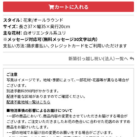
カートに入れる
スタイル：
花束/オールラウンド
サイズ：
長さ37×幅35×奥行20cm
主な花材：
白オリエンタル系ユリ
※メッセージ対応可（無料メッセージ30文字以内）
支払い方法：請求書払い、クレジットカードをご利用いただけます
新築引っ越し祝い(法人）一覧へ
ご注意
写真はイメージです。 地域・季節によって、一部花材・花器等が異なる場合が
ございます。
別途手数料990円がかかります。
配達不能な区域がありますのでご確認ください。
配達不能地域一覧はこちら
■物流事情の影響によるお届けについて
・一部の商品において、商品内容の変更をさせていただきお届けする場合が
ございます。ご注文いただきましたお花の色合いに合わせた花店のおすすめ
商品をお届けいたします。
・一部の地域でお届け日の変更のお願いをする場合がございます。