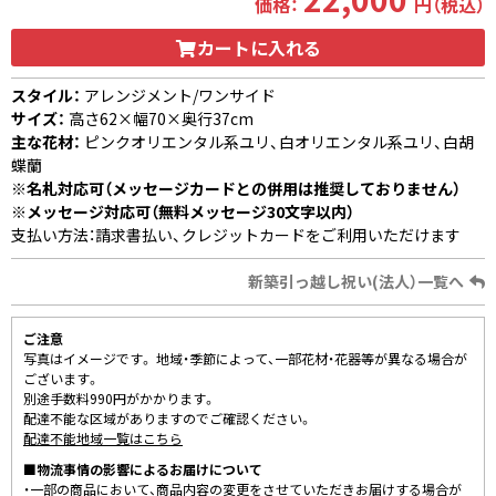
価格：
円（税込）
カートに入れる
スタイル：
アレンジメント/ワンサイド
サイズ：
高さ62×幅70×奥行37cm
主な花材：
ピンクオリエンタル系ユリ、白オリエンタル系ユリ、白胡
蝶蘭
※名札対応可（メッセージカードとの併用は推奨しておりません）
※メッセージ対応可（無料メッセージ30文字以内）
支払い方法：請求書払い、クレジットカードをご利用いただけます
新築引っ越し祝い(法人）一覧へ
ご注意
写真はイメージです。 地域・季節によって、一部花材・花器等が異なる場合が
ございます。
別途手数料990円がかかります。
配達不能な区域がありますのでご確認ください。
配達不能地域一覧はこちら
■物流事情の影響によるお届けについて
・一部の商品において、商品内容の変更をさせていただきお届けする場合が