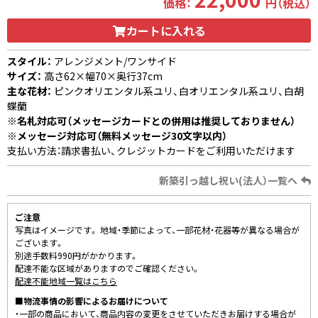
価格：
円（税込）
カートに入れる
スタイル：
アレンジメント/ワンサイド
サイズ：
高さ62×幅70×奥行37cm
主な花材：
ピンクオリエンタル系ユリ、白オリエンタル系ユリ、白胡
蝶蘭
※名札対応可（メッセージカードとの併用は推奨しておりません）
※メッセージ対応可（無料メッセージ30文字以内）
支払い方法：請求書払い、クレジットカードをご利用いただけます
新築引っ越し祝い(法人）一覧へ
ご注意
写真はイメージです。 地域・季節によって、一部花材・花器等が異なる場合が
ございます。
別途手数料990円がかかります。
配達不能な区域がありますのでご確認ください。
配達不能地域一覧はこちら
■物流事情の影響によるお届けについて
・一部の商品において、商品内容の変更をさせていただきお届けする場合が