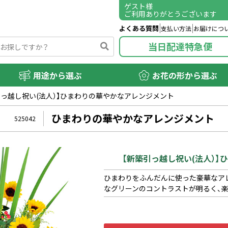
ゲスト
様
ご利用ありがとうございます
よくある質問
支払い方法
お届けにつ
当日配達特急便
用途から選ぶ
お花の形から選ぶ
引っ越し祝い(法人）】ひまわりの華やかなアレンジメント
ひまわりの華やかなアレンジメント
525042
【新築引っ越し祝い(法人）
ひまわりをふんだんに使った豪華なア
なグリーンのコントラストが明るく、