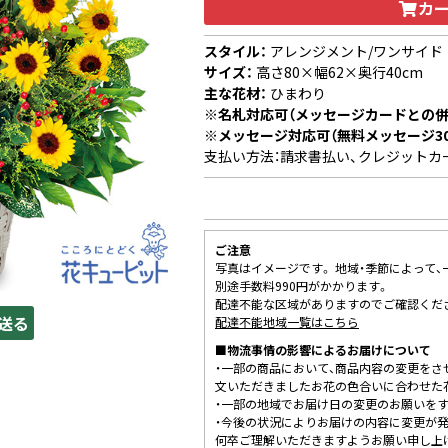
カ
スタイル：
アレンジメント/ワンサイド
サイズ：
高さ80×幅62×奥行40cm
主な花材：
ひまわり
※名札対応可（メッセージカードとの併
※メッセージ対応可（無料メッセージ3
支払い方法：請求書払い、クレジットカ
ご注意
写真はイメージです。 地域・季節によって
別途手数料990円がかかります。
配達不能な区域がありますのでご確認くだ
送る
配達不能地域一覧はこちら
■物流事情の影響によるお届けについて
・一部の商品において、商品内容の変更をさ
文いただきましたお花の色合いに合わせた
・一部の地域でお届け日の変更のお願いを
・今後の状況によりお届けの内容に変更が
何卒ご理解いただきますようお願い申し上