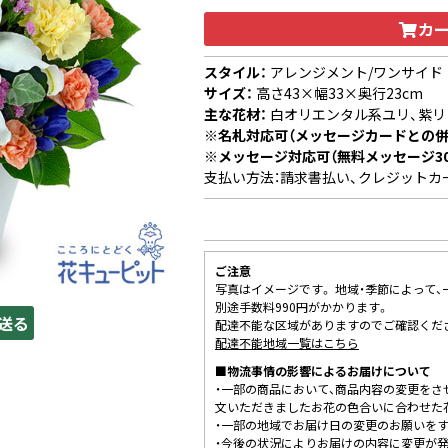
カ
スタイル：
アレンジメント/ワンサイド
サイズ：
高さ43×幅33×奥行23cm
主な花材：
白オリエンタル系ユリ、紫リ
※名札対応可（メッセージカードとの併
※メッセージ対応可（無料メッセージ3
支払い方法：請求書払い、クレジットカ
ご注意
写真はイメージです。 地域・季節によって
別途手数料990円がかかります。
送る
配達不能な区域がありますのでご確認くだ
配達不能地域一覧はこちら
■物流事情の影響によるお届けについて
・一部の商品において、商品内容の変更をさ
文いただきましたお花の色合いに合わせた
・一部の地域でお届け日の変更のお願いを
・今後の状況によりお届けの内容に変更が