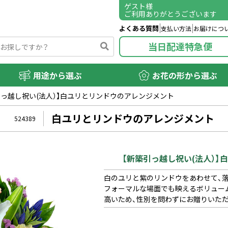
ゲスト
様
ご利用ありがとうございます
よくある質問
支払い方法
お届けにつ
当日配達特急便
用途から選ぶ
お花の形から選ぶ
引っ越し祝い(法人）】白ユリとリンドウのアレンジメント
白ユリとリンドウのアレンジメント
524389
【新築引っ越し祝い(法人）
白のユリと紫のリンドウをあわせて、
フォーマルな場面でも映えるボリュー
高いため、性別を問わずにお贈りいた