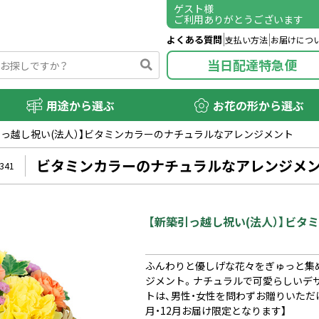
ゲスト
様
ご利用ありがとうございます
よくある質問
支払い方法
お届けにつ
当日配達特急便
用途から選ぶ
お花の形から選ぶ
引っ越し祝い(法人）】ビタミンカラーのナチュラルなアレンジメント
ビタミンカラーのナチュラルなアレンジメ
341
【新築引っ越し祝い(法人）】ビ
ふんわりと優しげな花々をぎゅっと集
ジメント。ナチュラルで可愛らしいデ
トは、男性・女性を問わずお贈りいただけま
月・12月お届け限定となります】