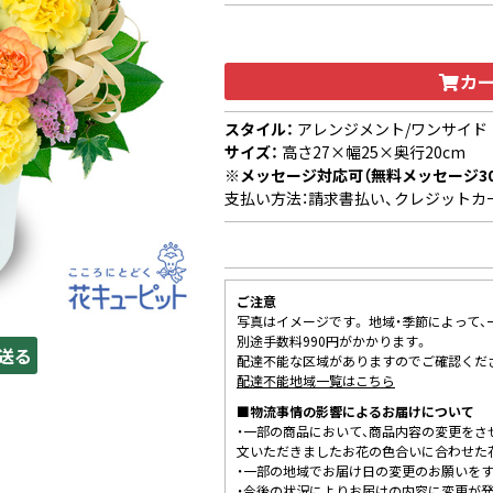
カ
スタイル：
アレンジメント/ワンサイド
サイズ：
高さ27×幅25×奥行20cm
※メッセージ対応可（無料メッセージ3
支払い方法：請求書払い、クレジットカ
ご注意
写真はイメージです。 地域・季節によって
別途手数料990円がかかります。
送る
配達不能な区域がありますのでご確認くだ
配達不能地域一覧はこちら
■物流事情の影響によるお届けについて
・一部の商品において、商品内容の変更をさ
文いただきましたお花の色合いに合わせた
・一部の地域でお届け日の変更のお願いを
・今後の状況によりお届けの内容に変更が