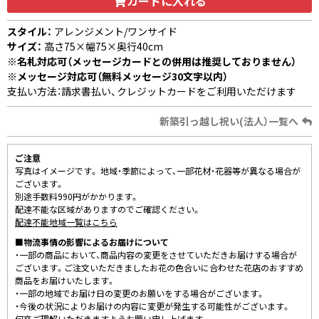
カートに入れる
スタイル：
アレンジメント/ワンサイド
サイズ：
高さ75×幅75×奥行40cm
※名札対応可（メッセージカードとの併用は推奨しておりません）
※メッセージ対応可（無料メッセージ30文字以内）
支払い方法：請求書払い、クレジットカードをご利用いただけます
新築引っ越し祝い(法人）一覧へ
ご注意
写真はイメージです。 地域・季節によって、一部花材・花器等が異なる場合が
ございます。
別途手数料990円がかかります。
配達不能な区域がありますのでご確認ください。
配達不能地域一覧はこちら
■物流事情の影響によるお届けについて
・一部の商品において、商品内容の変更をさせていただきお届けする場合が
ございます。ご注文いただきましたお花の色合いに合わせた花店のおすすめ
商品をお届けいたします。
・一部の地域でお届け日の変更のお願いをする場合がございます。
・今後の状況によりお届けの内容に変更が発生する可能性がございます。