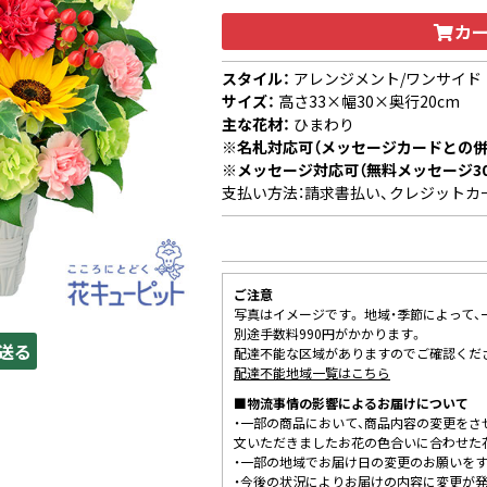
カ
スタイル：
アレンジメント/ワンサイド
サイズ：
高さ33×幅30×奥行20cm
主な花材：
ひまわり
※名札対応可（メッセージカードとの併
※メッセージ対応可（無料メッセージ3
支払い方法：請求書払い、クレジットカ
ご注意
写真はイメージです。 地域・季節によって
別途手数料990円がかかります。
送る
配達不能な区域がありますのでご確認くだ
配達不能地域一覧はこちら
■物流事情の影響によるお届けについて
・一部の商品において、商品内容の変更をさ
文いただきましたお花の色合いに合わせた
・一部の地域でお届け日の変更のお願いを
・今後の状況によりお届けの内容に変更が