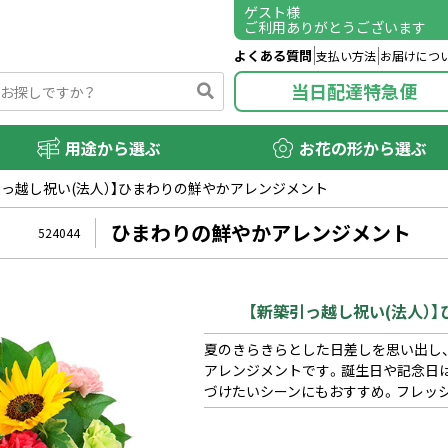
ゲスト
様
ご利用ありがとうございます
よくある質問
支払い方法
お届けにつ
当日配達特急便
用途から選ぶ
お花の形から選ぶ
引っ越し祝い(法人）】ひまわりの鮮やかアレンジメント
ひまわりの鮮やかアレンジメント
524044
【新築引っ越し祝い(法人）
夏のきらきらとした日差しを思い出し
アレンジメントです。誕生日や記念日
づけたいシーンにもおすすめ。フレッ