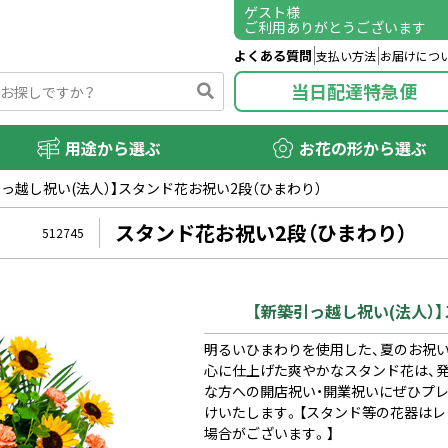
ゲスト
様
ご利用ありがとうございます
よくある質問
支払い方法
お届けにつ
当日配達特急便
用途から選ぶ
お花の形から選ぶ
引っ越し祝い(法人）】スタンド花お祝い2段（ひまわり）
スタンド花お祝い2段（ひまわり）
512745
【新築引っ越し祝い(法人）
明るいひまわりを使用した、夏のお祝
心に仕上げた爽やかなスタンド花は、
な方への開店祝い・開業祝いにぜひプ
けいたします。【スタンド等の花器はレ
場合がございます。】