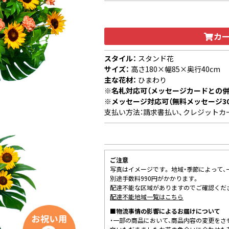
カ
スタイル：
スタンド花
サイズ：
高さ180×幅85×奥行40cm
主な花材：
ひまわり
※名札対応可（メッセージカードとの併
※メッセージ対応可（無料メッセージ3
支払い方法：請求書払い、クレジットカ
ご注意
写真はイメージです。 地域・季節によって
別途手数料990円がかかります。
配達不能な区域がありますのでご確認くだ
配達不能地域一覧はこちら
■物流事情の影響によるお届けについて
・一部の商品において、商品内容の変更をさ