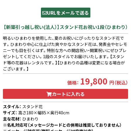
URLをメールで送る
【新築引っ越し祝い(法人）】スタンド花お祝い1段（ひまわり）
明るいひまわりを使用した、夏のお祝いにぴったりなスタンド花で
す。ひまわり中心に仕上げた爽やかなスタンド花は、発表会やセレモ
ニーでも目を引くはず。特別な方への開店祝い・開業祝いにぜひプレ
ゼントしてください。1段のスタイルでお届けいたします。【スタン
ド等の花器はレンタルです。】【ひまわりの品種は変更になる場合が
ございます。】
19,800
価格：
円（税込）
カートに入れる
スタイル：
スタンド花
サイズ：
高さ180×幅85×奥行40cm
主な花材：
ひまわり
※名札対応可（メッセージカードとの併用は推奨しておりません）
※メッセージ対応可（無料メッセージ30文字以内）