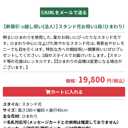
URLをメールで送る
【新築引っ越し祝い(法人）】スタンド花お祝い1段（ひまわり）
明るいひまわりを使用した、夏のお祝いにぴったりなスタンド花で
す。ひまわり中心に仕上げた爽やかなスタンド花は、発表会やセレモ
ニーでも目を引くはず。特別な方への開店祝い・開業祝いにぜひプレ
ゼントしてください。1段のスタイルでお届けいたします。【スタン
ド等の花器はレンタルです。】【ひまわりの品種は変更になる場合が
ございます。】
19,800
価格：
円（税込）
カートに入れる
スタイル：
スタンド花
サイズ：
高さ180×幅85×奥行40cm
主な花材：
ひまわり
※名札対応可（メッセージカードとの併用は推奨しておりません）
※メッセージ対応可（無料メッセージ30文字以内）