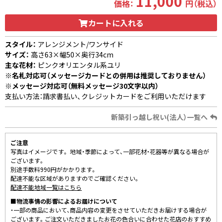
11,000
価格：
円（税込）
カートに入れる
スタイル：
アレンジメント/ワンサイド
サイズ：
高さ63×幅50×奥行34cm
主な花材：
ピンクオリエンタル系ユリ
※名札対応可（メッセージカードとの併用は推奨しておりません）
※メッセージ対応可（無料メッセージ30文字以内）
支払い方法：請求書払い、クレジットカードをご利用いただけます
新築引っ越し祝い(法人）一覧へ
ご注意
写真はイメージです。 地域・季節によって、一部花材・花器等が異なる場合が
ございます。
別途手数料990円がかかります。
配達不能な区域がありますのでご確認ください。
配達不能地域一覧はこちら
■物流事情の影響によるお届けについて
・一部の商品において、商品内容の変更をさせていただきお届けする場合が
ございます。ご注文いただきましたお花の色合いに合わせた花店のおすすめ