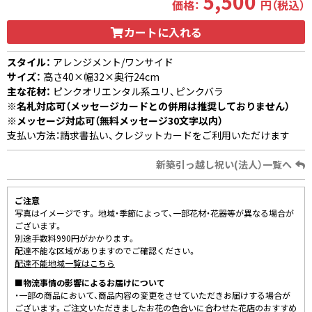
5,500
価格：
円（税込）
カートに入れる
スタイル：
アレンジメント/ワンサイド
サイズ：
高さ40×幅32×奥行24cm
主な花材：
ピンクオリエンタル系ユリ、ピンクバラ
※名札対応可（メッセージカードとの併用は推奨しておりません）
※メッセージ対応可（無料メッセージ30文字以内）
支払い方法：請求書払い、クレジットカードをご利用いただけます
新築引っ越し祝い(法人）一覧へ
ご注意
写真はイメージです。 地域・季節によって、一部花材・花器等が異なる場合が
ございます。
別途手数料990円がかかります。
配達不能な区域がありますのでご確認ください。
配達不能地域一覧はこちら
■物流事情の影響によるお届けについて
・一部の商品において、商品内容の変更をさせていただきお届けする場合が
ございます。ご注文いただきましたお花の色合いに合わせた花店のおすすめ