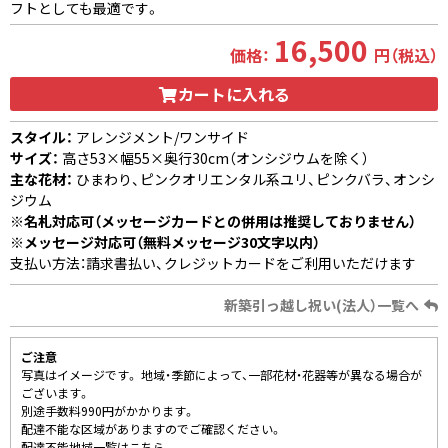
フトとしても最適です。
16,500
価格：
円（税込）
カートに入れる
スタイル：
アレンジメント/ワンサイド
サイズ：
高さ53×幅55×奥行30cm（オンシジウムを除く）
主な花材：
ひまわり、ピンクオリエンタル系ユリ、ピンクバラ、オンシ
ジウム
※名札対応可（メッセージカードとの併用は推奨しておりません）
※メッセージ対応可（無料メッセージ30文字以内）
支払い方法：請求書払い、クレジットカードをご利用いただけます
新築引っ越し祝い(法人）一覧へ
ご注意
写真はイメージです。 地域・季節によって、一部花材・花器等が異なる場合が
ございます。
別途手数料990円がかかります。
配達不能な区域がありますのでご確認ください。
配達不能地域一覧はこちら